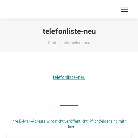
telefonliste-neu
Sie befinden sich hier:
Start
telefonliste-neu
telefonliste-neu
Schreibe einen Kommentar
Ihre E-Mail-Adresse wird nicht veröffentlicht. Pflichtfelder sind mit
*
markiert.
Kommentar