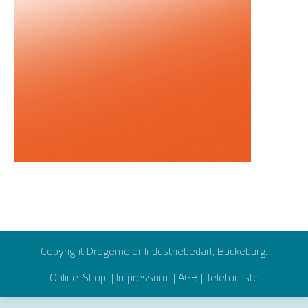
Copyright Drögemeier Industriebedarf, Bückeburg.
Online-Shop
|
Impressum
|
AGB
|
Telefonliste