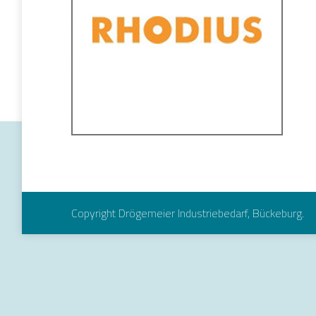
Copyright Drögemeier Industriebedarf, Bückeburg.