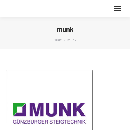
munk
Sie befinden sich hier:
Start
munk