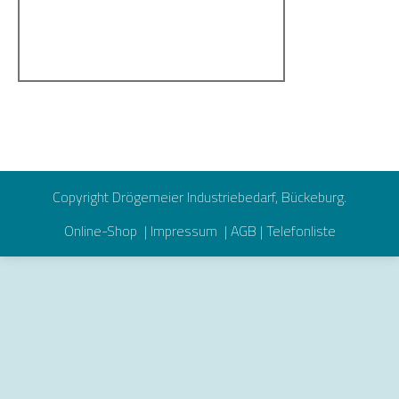
Copyright Drögemeier Industriebedarf, Bückeburg.
Online-Shop
|
Impressum
|
AGB
|
Telefonliste