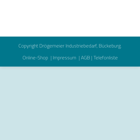
Copyright Drögemeier Industriebedarf, Bückeburg.
Online-Shop
|
Impressum
|
AGB
|
Telefonliste