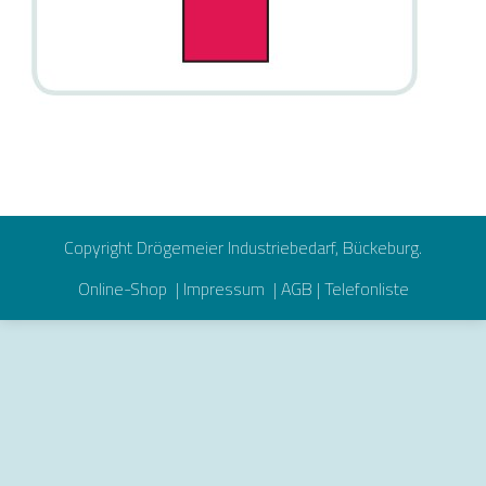
Copyright Drögemeier Industriebedarf, Bückeburg.
Online-Shop
|
Impressum
|
AGB
|
Telefonliste