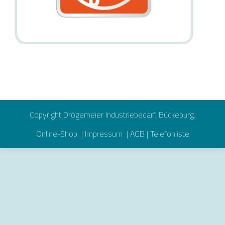
Copyright Drögemeier Industriebedarf, Bückeburg.
Online-Shop
|
Impressum
|
AGB
|
Telefonliste