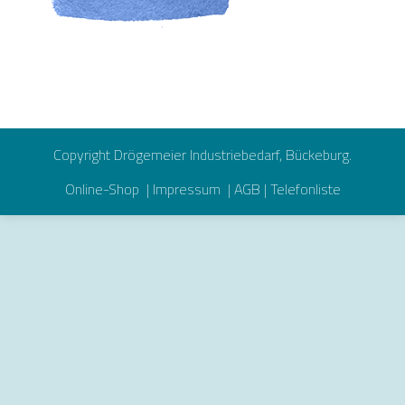
Copyright Drögemeier Industriebedarf, Bückeburg.
Online-Shop
|
Impressum
|
AGB
|
Telefonliste