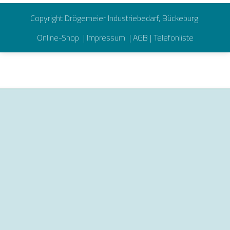
Copyright Drögemeier Industriebedarf, Bückeburg.
Online-Shop
|
Impressum
|
AGB
|
Telefonliste