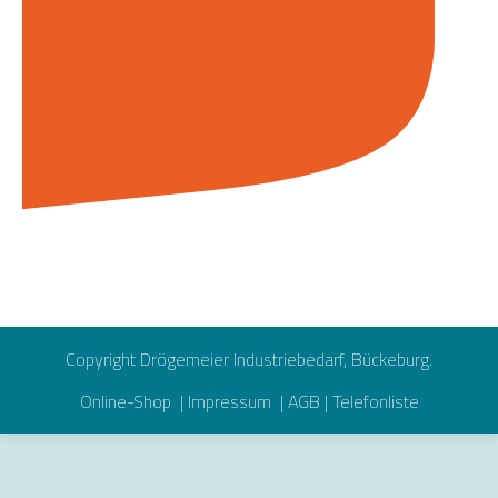
Copyright Drögemeier Industriebedarf, Bückeburg.
Online-Shop
|
Impressum
|
AGB
|
Telefonliste